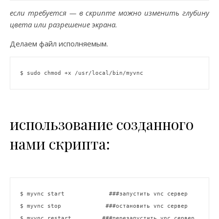
если требуется — в скрипте можно изменить глубину
цвета или разрешение экрана.
Делаем файл исполняемым.
$ sudo chmod +x /usr/
local
использование созданного
нами скрипта:
$ myvnc start             
###запустить vnc сервер
$ myvnc stop             
###остановить vnc сервер
$ myvnc restart         
###перезапустить vnc сервер