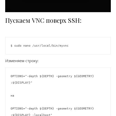
Пускаем VNC поверх SSH:
$ sudo nano /usr/
local
Изменяем строку:
OPTIONS=
"-depth 
${DEPTH}
 -geometry 
${GEOMETRY}
:
${DISPLAY}
"
на

OPTIONS=
"-depth 
${DEPTH}
 -geometry 
${GEOMETRY}
:
${DISPLAY}
 -localhost"