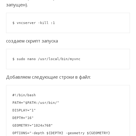
запущен).
$ vncserver -
kill
создаем скрипт запуска
$ sudo nano /usr/
local
Добавляем следующие строки в файл:
#!/bin/bash
PATH=
"
$PATH
:/usr/bin/"
DISPLAY=
"1"
DEPTH=
"16"
GEOMETRY=
"1024x768"
OPTIONS=
"-depth 
${DEPTH}
 -geometry 
${GEOMETRY}