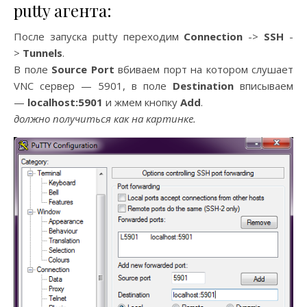
putty агента:
После запуска putty переходим
Connection
->
SSH
-
>
Tunnels
.
В поле
Source Port
вбиваем порт на котором слушает
VNC сервер — 5901, в поле
Destination
вписываем
—
localhost:5901
и жмем кнопку
Add
.
должно получиться как на картинке.