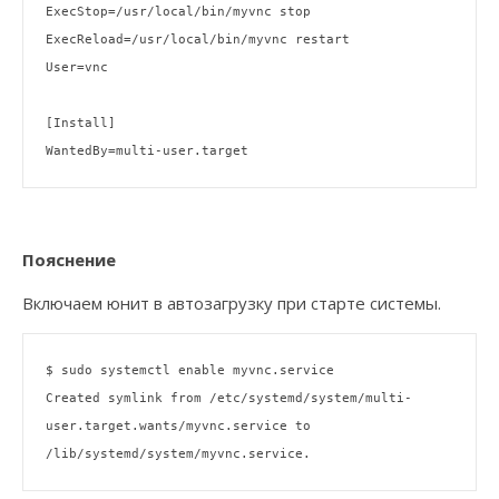
ExecStop=/usr/
local
/bin/myvnc stop

ExecReload=/usr/
local
/bin/myvnc restart

User=vnc

[Install]

Пояснение
Включаем юнит в автозагрузку при старте системы.
$ sudo systemctl 
enable
 myvnc.service

Created symlink from /etc/systemd/system/multi-
user.target.wants/myvnc.service to 