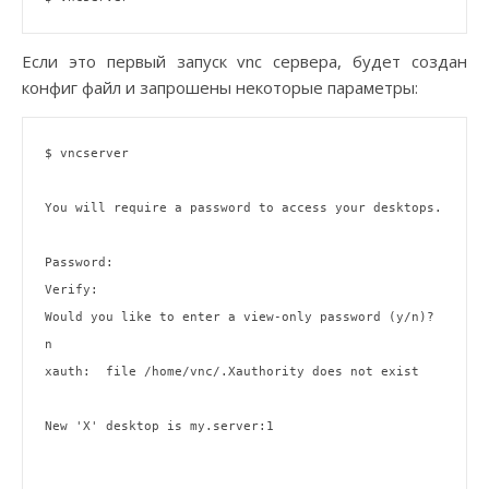
Если это первый запуск vnc сервера, будет создан
конфиг файл и запрошены некоторые параметры:
$ vncserver 

You will require a password to access your desktops.

Password: 

Verify:   

Would you like to enter a view-only password (y/n)? 
n

xauth:  file /home/vnc/.Xauthority does not exist

New 
'X'
 desktop is my.server:1
