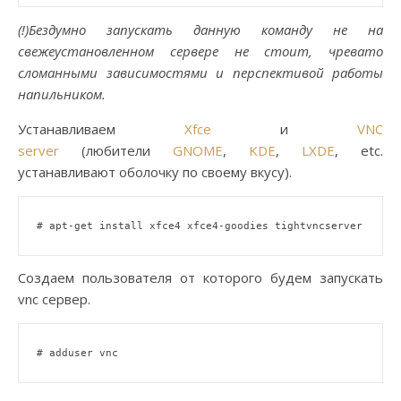
(!)Бездумно запускать данную команду не на
свежеустановленном сервере не стоит, чревато
сломанными зависимостями и перспективой работы
напильником.
Устанавливаем
Xfce
и
VNC
server
(любители
GNOME
,
KDE
,
LXDE
, etc.
устанавливают оболочку по своему вкусу).
# apt-get install xfce4 xfce4-goodies tightvncserver
Создаем пользователя от которого будем запускать
vnc сервер.
# adduser vnc