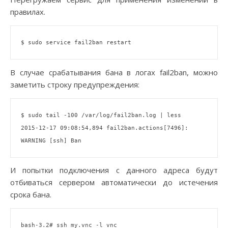
правилах.
В случае срабатывания бана в логах fail2ban, можно
заметить строку предупреждения:
$ sudo tail -100 /var/
log
/fail2ban.log | less

2015-12-17 09:08:54,894 fail2ban.actions[7496]: 
И попытки подключения с данного адреса будут
отбиваться сервером автоматически до истечения
срока бана.
bash-3.2
# ssh my.vnc -l vnc