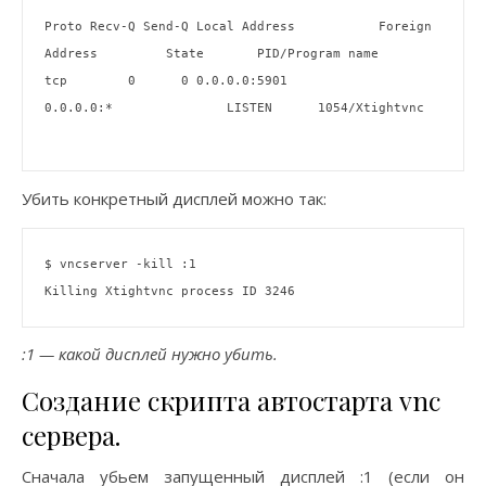
Proto Recv-Q Send-Q Local Address           Foreign 
Address         State       PID/Program name

tcp        0      0 0.0.0.0:5901            
0.0.0.0:*               LISTEN      1054/Xtightvnc 

Убить конкретный дисплей можно так:
$ vncserver -
kill
 :1

:1 — какой дисплей нужно убить.
Создание скрипта автостарта vnc
сервера.
Сначала убьем запущенный дисплей :1 (если он