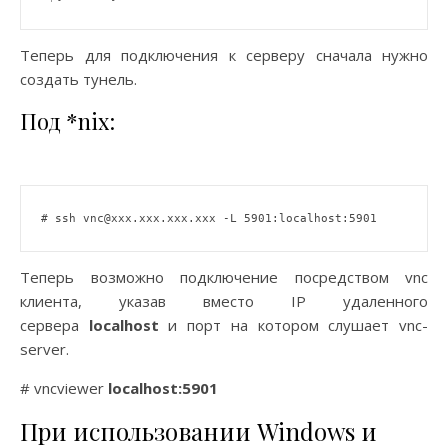
Теперь для подключения к серверу сначала нужно
создать тунель.
Под *nix:
# ssh vnc@xxx.xxx.xxx.xxx -L 5901:localhost:5901
Теперь возможно подключение посредством vnc
клиента, указав вместо IP удаленного
сервера
localhost
и порт на котором слушает vnc-
server.
# vncviewer
localhost:5901
При использовании Windows и