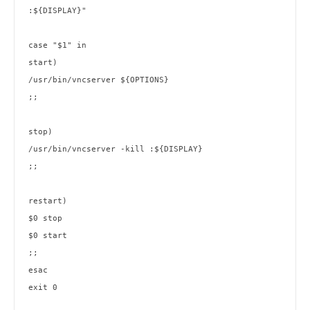
:
${DISPLAY}
"
case
"
$1
"
in
start)

/usr/bin/vncserver 
${OPTIONS}
;;

stop)

/usr/bin/vncserver -
kill
 :
${DISPLAY}
;;

$0
$0
 start

esac
exit