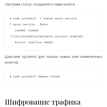
Смотрим статус созданного нами юнита.
$ sudo systemctl -l status myvnc.service

? myvnc.service - MyVnc

   Loaded: loaded 
(/lib/systemd/system/myvnc.service; enabled)

Дергаем systemd для поиска новых или измененных
юнитов.
Шифрование трафика