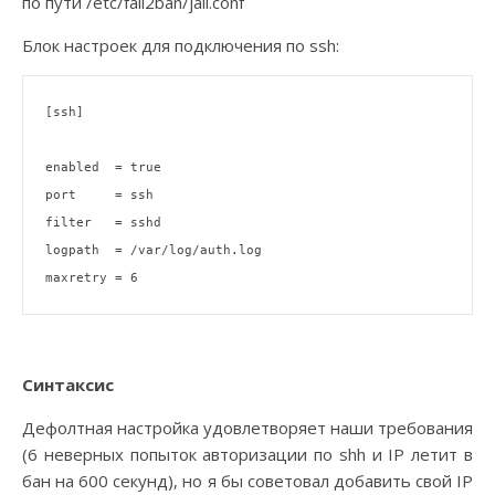
по пути /etc/fail2ban/jail.conf
Блок настроек для подключения по ssh:
[ssh]

enabled  = 
true
port     = ssh

filter   = sshd

logpath  = /var/
log
/auth.log

Синтаксис
Дефолтная настройка удовлетворяет наши требования
(6 неверных попыток авторизации по shh и IP летит в
бан на 600 секунд), но я бы советовал добавить свой IP