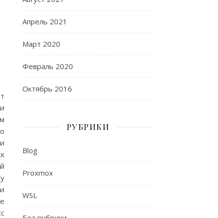
Апрель 2021
Март 2020
Февраль 2020
Октябрь 2016
ет
 и
ем
РУБРИКИ
о
и
Blog
к
ий
Proxmox
у
 и
WSL
те
сс
Без рубрики