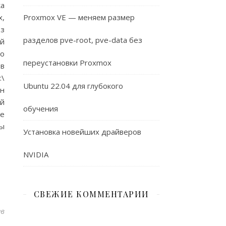
ка
x,
Proxmox VE — меняем размер
ез
разделов pve-root, pve-data без
ой
го
переустановки Proxmox
 в
:\
Ubuntu 22.04 для глубокого
ен
ой
обучения
е
вы
Установка новейших драйверов
NVIDIA
СВЕЖИЕ КОММЕНТАРИИ
ев