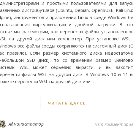
дминистраторами и простыми пользователями для запус
азличных дистрибутивов (Ubuntu, Debian, OpenSUSE, Kali Linu
lpine), инструментов и приложений Linux в среде Windows б
спользования виртуализации и двойной загрузки. В эт
татье мы рассмотрим, как перенести файлы установленно
SL на другой диск или компьютер. При установке WSL
indows все файлы среды сохраняются на системный диск (C
ак правило). Если размер системного диска недостаточ
небольшой SSD диск), то со временем размер файлов
системы WSL может серьезно вырасти, и вы захотит
еренести файлы WSL на другой диск. В Windows 10 и 11 
ожете перенести WSL на другой диск или…
ЧИТАТЬ ДАЛЕЕ
Администратор
Нет комментари