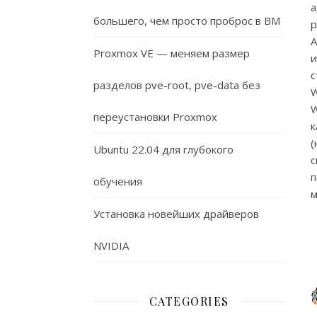
а
большего, чем просто проброс в ВМ
р
A
Proxmox VE — меняем размер
и
с
разделов pve-root, pve-data без
W
W
переустановки Proxmox
к
(
Ubuntu 22.04 для глубокого
п
обучения
м
Установка новейших драйверов
NVIDIA
CATEGORIES