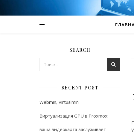
ГЛАВН
SEARCH
RECENT POST
Webmin, Virtualmin
Виртуализация GPU в Proxmox:
П
ваша видеокарта заслуживает